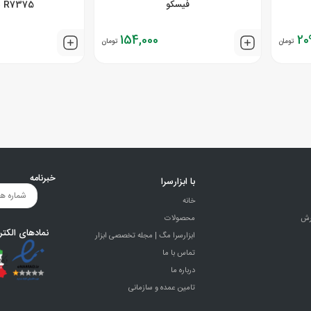
فیسکو
R7375 سری لند
154,000
20
تومان
تومان
خبرنامه
با ابزارسرا
خانه
رش
محصولات
نمادهای الکتر
ابزارسرا مگ | مجله تخصصی ابزار
تماس با ما
درباره ما
تامین عمده و سازمانی