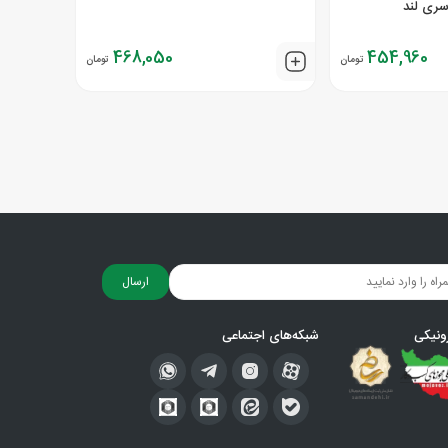
468,050
454,960
تومان
تومان
ارسال
ونیکی
شبکه‌های اجتماعی