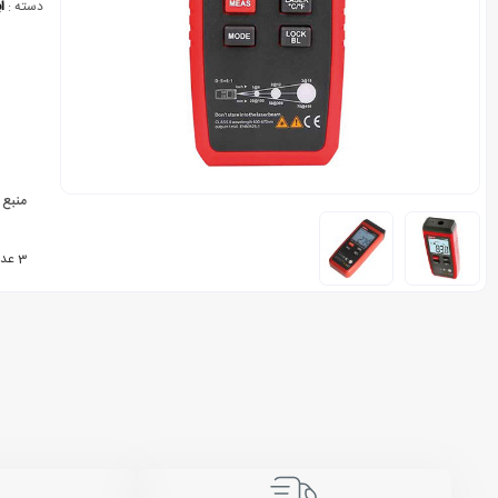
دسته :
ا
منبع 
3 عدد باتری 1.5V