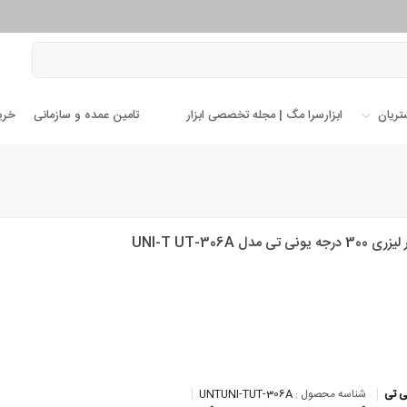
تریان
ابزارسرا مگ | مجله تخصصی ابزار
تامین عمده و سازمانی
خری
یونی تی مدل UNI-T UT-306A
ی تی
شناسه محصول :
UNTUNI-TUT-306A