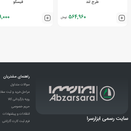
طرح لند
فیسکو
9,000
564,960
تومان
راهنمای مشتریان
سوالات متداول
مراحل خرید و ثبت سفا
رویه بازگردانی کالا
حریم خصوصی
انتقادات و پيشنهادات
سایت رسمی ابزارسرا
فرم ثبت کارت گارانتی