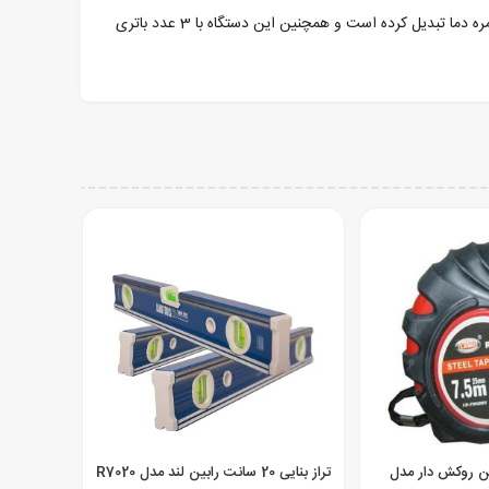
یا فارنهایت) و محافظت در برابر سقوط تا ارتفاع 1 متر ترمومتر لیزری 300 درجه یونیتی را به مناسب ترین و مقرون به صرفه ترین گزینه برای اندازه گیری های روزمره دما تبدیل کرده است و همچنین این دستگاه با 3 عدد باتری
 رابین روکش دار مدل
تراز بنایی 20 سانت رابین لند مدل R7020