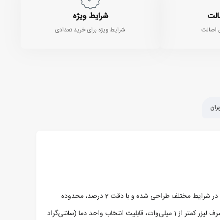
الت
شرایط ویژه
 اصالت
شرایط ویژه برای خرید تعدادی
ران
ترمومتر لیزری 300 درجه یونی تی مدل UNI-T UT-306A یک دستگاه غیر تماسی کوچک و مقاوم در برابر تداخل‌های محیطی است که برای اندازه‌گیری دقیق دما در شرایط مختلف طراحی شده و با دقت 2 درصد، محدوده
اندازه‌گیری از -35 تا 300 درجه سانتی‌گراد، زمان پاسخ‌دهی کمتر از 250 میلی‌ثانیه، نسبت فاصله به شعاع هدف در ترمومتر لیزری 300 درجه یونی تی، 1 به 6، مصرف لیزر کمتر از 1 میلی‌وات، قابلیت انتخاب واحد دما (سانتی‌گراد