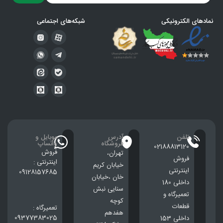
نمادهای الکترونیکی
شبکه‌های اجتماعی
تلفن
آدرس
موبایل و
فروشگاه
واتساپ
02188813120
فروش
تهران،
فروش
اینترنتی :
خيابان كريم
اینترنتی
09128157685
خان ،خيابان
داخلی 180
سنایی نبش
تعمیرگاه و
کوچه
قطعات
تعمیرگاه :
هفدهم
09377383025
داخلی 153