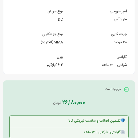
آمپر خروجی
نوع جریان
230 آمپر
DC
چرخه کاری
نوع جوشکاری
60 درصد
MMA(الکترود)
گارانتی
وزن
شرکتی – 12 ماهه
6.4 کیلوگرم
موجود است
26,180,000
تومان
تضمین اصالت و سلامت فیزیکی کالا
گارانتی: شرکتی - 12 ماهه