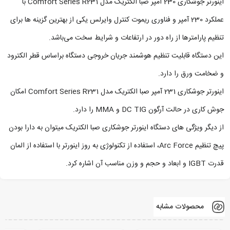
اینورتر جوشکاری 230 آمپر صبا الکتریک مدل Comfort Series R231 با
عملکرد 230 آمپر و فناوری ریموت کنترل وایرلس یکی از بهترین گزینه ها برای
تنظیم پارامترها از راه دور در ارتفاعات و شرایط سخت می‌باشد.
این دستگاه قابلیت تنظیم هوشمند جریان خروجی دستگاه براساس قطر الکترود
و ضخامت ورق را دارد.
اینورتر جوشکاری 231 آمپر صبا الکتریک مدل Comfort Series R231 امکان
جوش کاری در حالت آرگون DC TIG و MMA را دارد.
از دیگر ویژگی های دستگاه اینورتر جوشکاری صبا الکتریک میتوان به دارا بودن
پیچ تنظیم Arc Force، استفاده از تکنولوژی به روز اینورتر با استفاده از المان
قدرت IGBT و ابعاد و حجم و وزن مناسب آن اشاره کرد.
محصولات مشابه