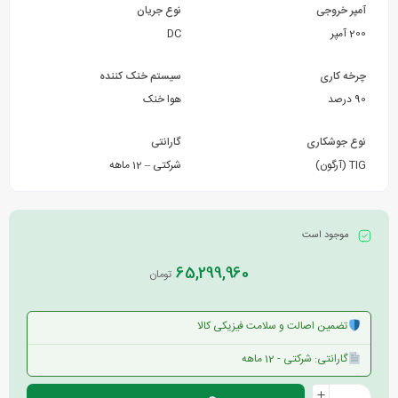
آمپر خروجی
نوع جریان
200 آمپر
DC
چرخه کاری
سیستم خنک کننده
90 درصد
هوا خنک
نوع جوشکاری
گارانتی
TIG (آرگون)
شرکتی – 12 ماهه
موجود است
65,299,960
تومان
تضمین اصالت و سلامت فیزیکی کالا
گارانتی: شرکتی - 12 ماهه