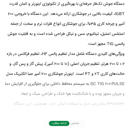
دستگاه جوش تک‌فاز حرفه‌ای با بهره‌گیری از تکنولوژی اینورتر و المان قدرت
IGBT، کیفیت بالایی در جوشکاری ارائه می‌دهد. این دستگاه با خروجی 200
آمپر و چرخه کاری 35%، برای جوشکاری انواع فلزات نرم و سخت از جمله
استنلس استیل، تیتانیوم، مس و نیکل طراحی شده است و به قابلیت جوش
پالسی TIG مجهز است.
ویژگی‌های کلیدی دستگاه شامل مدار تنظیم پالس HF، تنظیم فرکانس در بازه
0.2 تا 200 هرتز، تنظیم جریان اصلی (10 تا 200 آمپر)، پیش گاز و پس گاز، و
حالت‌های کاری 2T و 4T است. اینورتر جوشکاری 200 آمپر صبا الکتریک مدل
DC TIG 201-PULSE به سیستم محافظ داخلی برای جلوگیری از افزایش دما
و جریان مجهز بوده و با خنک‌کننده هوا خنک و طراحی سبک و ابعاد
43x17x31 سانتی‌متر حمل و استفاده آسانی دارد. همچنین، این دستگاه
مصرف انرژی پایینی دارد، نوسانات برق شبکه را جبران می‌کند و جوشکاری با
آرک پایدار و کیفیت بالا را تضمین می‌کند. این محصول انتخابی مناسب برای
نمایش
ادامه مطلب