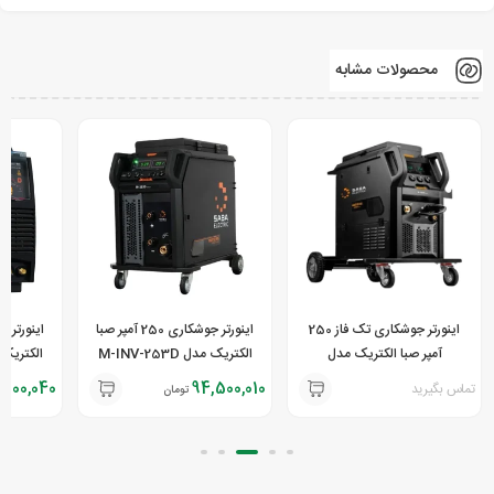
صنایع مختلف از جمله نفت، گاز، پتروشیمی و خودروسازی تبدیل است.
محصولات مشابه
اینورتر جوشکاری تک فاز 250
اینورتر جوشکاری 250 آمپر صبا
آمپر صبا الکتریک مدل
الکتریک مدل M-INV-253D
DC
MASTER MIG M-252D
,100,040
94,500,010
تماس بگیرید
تومان
ANALOG