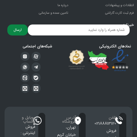
انتقادات و پيشنهادات
درباره ما
فرم ثبت کارت گارانتی
تامین عمده و سازمانی
خبرنامه
ارسال
نمادهای الکترونیکی
شبکه‌های اجتماعی
تلفن
آدرس
موبایل و
فروشگاه
واتساپ
02188813120
فروش
تهران،
فروش
اینترنتی :
خيابان كريم