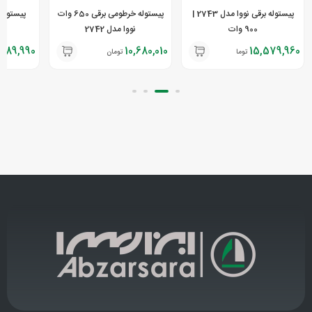
پیستوله برقی نووا مدل 2743 |
پیستوله خرطومی برقی 650 وات
900 وات
نووا مدل 2742
789,990
10,680,010
15,579,960
تومان
تومان