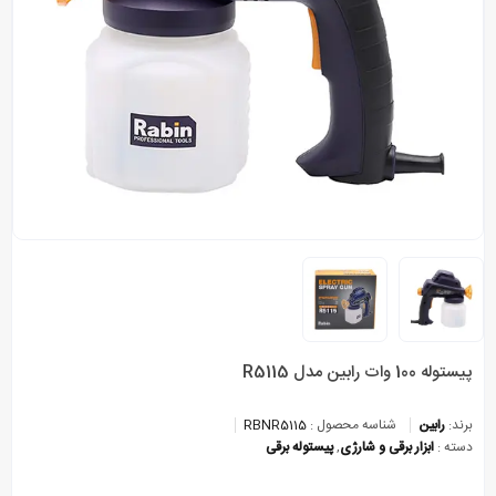
پیستوله 100 وات رابین مدل R5115
برند:
رابین
شناسه محصول :
RBNR5115
دسته :
ابزار برقی و شارژی
,
پیستوله برقی