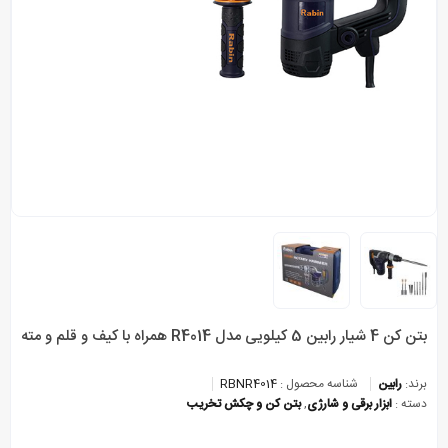
بتن کن 4 شیار رابین 5 کیلویی مدل R4014 همراه با کیف و قلم و مته
برند:
رابین
شناسه محصول :
RBNR4014
دسته :
ابزار برقی و شارژی
,
بتن کن و چکش تخریب