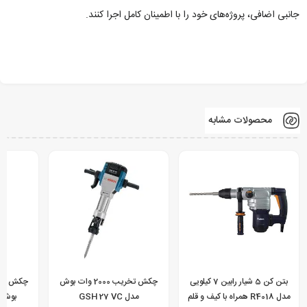
جانبی اضافی، پروژه‌های خود را با اطمینان کامل اجرا کنند.
محصولات مشابه
بتن کن 5 شیار رابین 7 کیلویی
چکش تخریب 2000 وات بوش
مدل R4018 همراه با کیف و قلم
مدل GSH 27 VC
بوش مدل 0