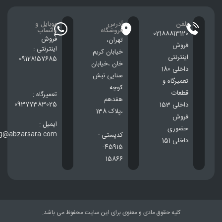
تلفن
آدرس
موبایل و
فروشگاه
واتساپ
02188813120
فروش
تهران،
فروش
اینترنتی :
خيابان كريم
اینترنتی
09128157685
خان ،خيابان
داخلی 180
سنایی نبش
تعمیرگاه و
کوچه
قطعات
تعمیرگاه :
هفدهم
09377383025
داخلی 153
،پلاک 138
فروش
ایمیل :
حضوری
ng@abzarsara.com
کدپستی :
داخلی 151
45915-
15866
کلیه حقوق مادی و معنوی برای این سایت محفوظ می باشد.