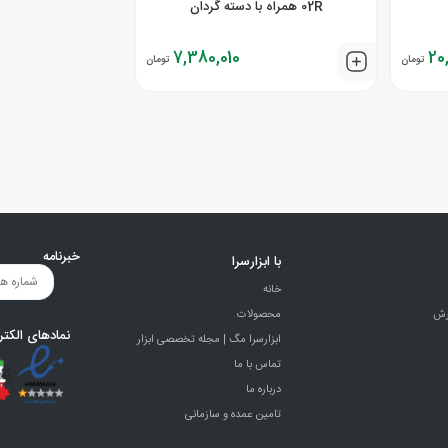
02R همراه با دسته گردان
7,380,010
20
تومان
تومان
خبرنامه
با ابزارسرا
خانه
رش
محصولات
نمادهای الکتر
ابزارسرا مگ | مجله تخصصی ابزار
تماس با ما
درباره ما
تامین عمده و سازمانی