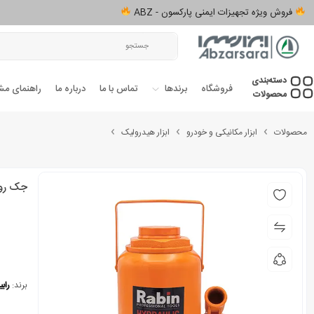
فروش ویژه تجهیزات ایمنی پارکسون - ABZ
دسته‌بندی‌
فروشگاه
برندها
تماس با ما
درباره ما
راهنمای مش
محصولات
محصولات
ابزار مکانیکی و خودرو
ابزار هیدرولیک
جک روغنی 50 تن راب
برند:
راب