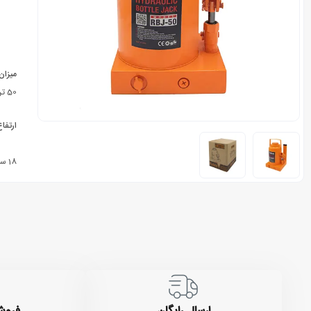
میزان
50 تن
ارتفاع 
18 سانتی‌ متر