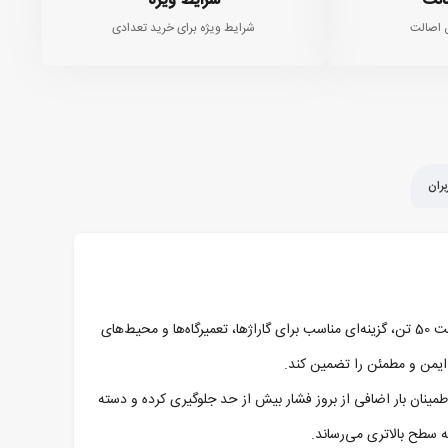
الت
شرایط ویژه
 اصالت
شرایط ویژه برای خرید تعدادی
ران
جک روغنی 50 تن رابین مدل RBJ-50، یک جک هیدرولیکی قدرتمند و قابل‌اعتماد است که برای بلند کردن خودروها و ماشین‌آلات سنگین طراحی شده و با ظرفیت 50 تن، گزینه‌ای مناسب برای گاراژها، تعمیرگاه‌ها و محیط‌های
باشد. وجود سوپاپ اطمینان بار اضافی از بروز فشار بیش از حد جلوگیری کرده و دسته
ه سطح بالاتری می‌رساند.