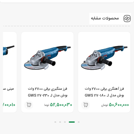
محصولات مشابه
فرز آهنگری برقی 2700 وات
فرز سنگبری برقی 2700 وات
بوش مدل GWS 27-180 J
بوش مدل GWS 27-230 J
 S
1,700,010
52,500,030
50,600,000
تومان
تومان