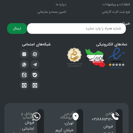
انتقادات و پيشنهادات
درباره ما
فرم ثبت کارت گارانتی
تامین عمده و سازمانی
خبرنامه
ارسال
نمادهای الکترونیکی
شبکه‌های اجتماعی
تلفن
آدرس
موبایل و
فروشگاه
واتساپ
02188813120
فروش
تهران،
فروش
اینترنتی :
خيابان كريم