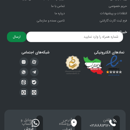
حریم خصوصی
تماس با ما
انتقادات و پيشنهادات
درباره ما
فرم ثبت کارت گارانتی
تامین عمده و سازمانی
خبرنامه
ارسال
نمادهای الکترونیکی
شبکه‌های اجتماعی
تلفن
آدرس
موبایل و
فروشگاه
واتساپ
02188813120
فروش
تهران،