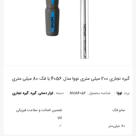
گیره نجاری 200 میلی متری نووا مدل 4056 با فک 80 میلی متری
برند:
نووا
شناسه محصول :
NVA4056
دسته :
ابزار دستی
,
گیره
,
گیره نجاری
سایز فک
تضمین اصالت و سلامت فیزیکی
کالا
80 میلی‌متر
✓