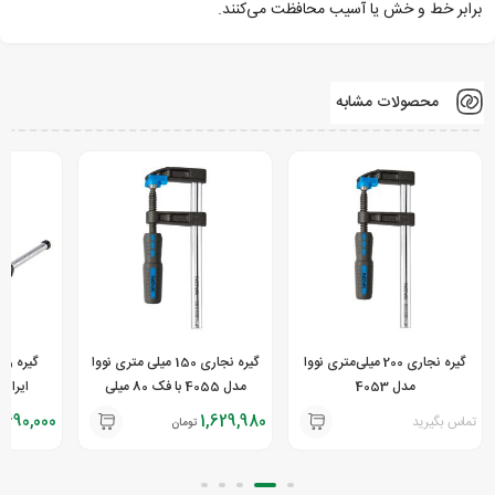
برابر خط و خش یا آسیب محافظت می‌کنند.
محصولات مشابه
گیره نجاری 200 میلی‌متری نووا
گیره نجاری 150 میلی متری نووا
مدل 4053
مدل 4055 با فک 80 میلی
ایران پ
متری
,690,000
1,629,980
تماس بگیرید
تومان