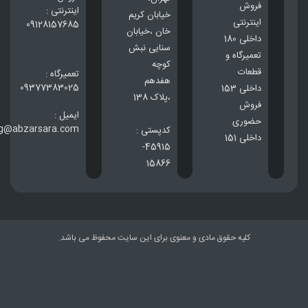
فروش
اینترنتی :
خيابان كريم
اینترنتی
09128157685
خان ،خيابان
داخلی 180
سنایی نبش
تعمیرگاه و
کوچه
قطعات
تعمیرگاه :
هفدهم
09377383025
داخلی 153
،پلاک 138
فروش
ایمیل :
حضوری
ng@abzarsara.com
کدپستی :
داخلی 151
45915-
15866
کلیه حقوق مادی و معنوی برای این سایت محفوظ می باشد.