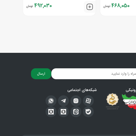
492,030
468,050
تومان
تومان
ارسال
ونیکی
شبکه‌های اجتماعی