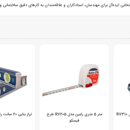
متر 10 متری روکش دار رابین مدل R7310
متر 5 متری رابین مدل R7205 طرح
تراز بنایی 20 سانت رابین لند مدل R7020
فیسکو