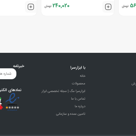
240,020
56
تومان
تومان
خبرنامه
با ابزارسرا
خانه
رش
محصولات
نمادهای الکتر
ابزارسرا مگ | مجله تخصصی ابزار
تماس با ما
درباره ما
تامین عمده و سازمانی