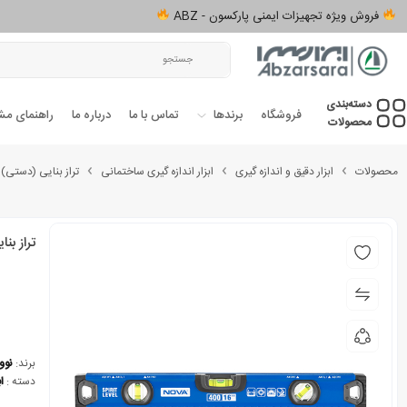
فروش ویژه تجهیزات ایمنی پارکسون - ABZ
دسته‌بندی‌
فروشگاه
برندها
تماس با ما
درباره ما
راهنمای مش
محصولات
محصولات
ابزار دقیق و اندازه گیری
ابزار اندازه گیری ساختمانی
تراز بنایی (دستی)
تراز بنایی 40 سانتی‌متری نو
برند:
نووا
دسته :
ا