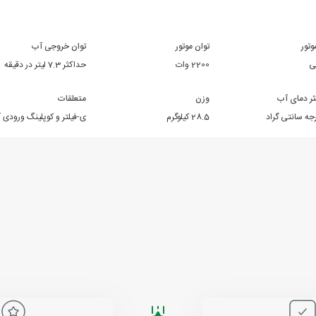
وتور
توان موتور
توان خروجی آب
ی
2200 وات
حداکثر 7.3 لیتر در دقیقه
ر دمای آب
وزن
متعلقات
28.5 کیلوگرم
ی-توربولانس اضافی-فنگ با لوله فلزی-شلنگ 5 متری فشار قوی-فیلتر و کوپلینگ ورودی آب