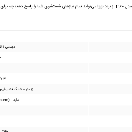
41 از
برند نووا
می‌تواند تمام نیازهای شستشوی شما را پاسخ دهد؛ چه برای خ
دینامی (القایی) 
0
7.3 لیتر در دقیقه
5 متر – شلنگ فشار قوی تقویت شده با بافت سیم فولادی
دارد – TSS (Total Stop System)
خانگی 