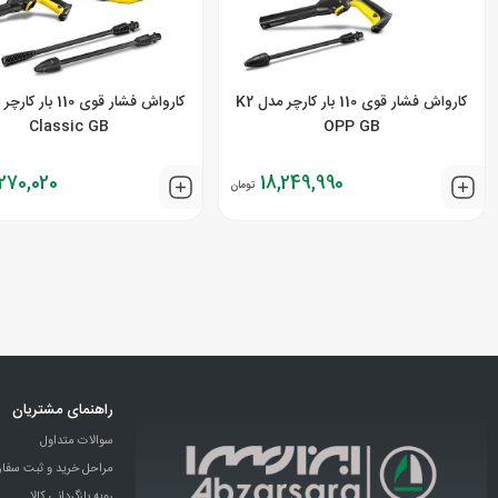
کارواش فشار قوی 110 بار کارچر مدل K2
Classic GB
OPP GB
,270,020
18,249,990
تومان
راهنمای مشتریان
سوالات متداول
مراحل خرید و ثبت سفا
رویه بازگردانی کالا