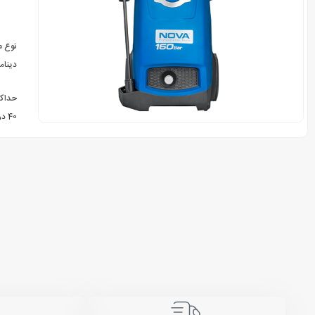
نوع م
دینام
حداکث
40 درجه سانتی گراد
لانس قابل تنظیم با لوله فلز