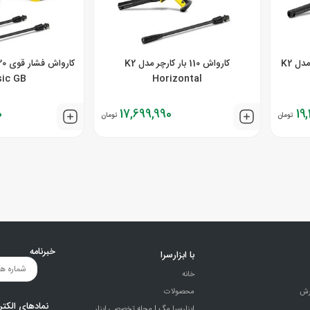
کارواش فشار قوی 110 بار کارچر مدل K2
کارواش 110 بار کارچر مدل K2
sic GB
Horizontal
0
17,699,990
19
تومان
تومان
خبرنامه
با ابزارسرا
خانه
رش
محصولات
نمادهای الکتر
ابزارسرا مگ | مجله تخصصی ابزار