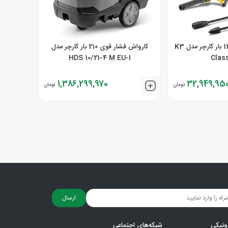
کارواش فشار قوی 120 بار کارچر مدل K3
کارواش فشار قوی 210 بار کارچر مدل
HDS 10/21-4 M EU-I
Clas
1,386,299,970
32,949,95
تومان
تومان
ارسال
ونیکی
شبکه‌های اجتماعی