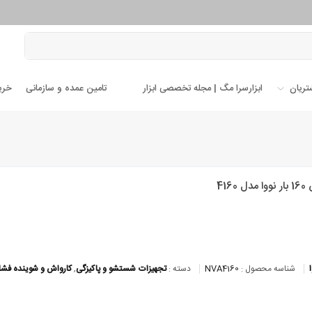
تریان
ابزارسرا مگ | مجله تخصصی ابزار
تامین عمده و سازمانی
خری
 4160
شناسه محصول :
NVA4160
دسته :
تجهیزات شستشو و پاکیزگی
,
کارواش و شوینده فشا