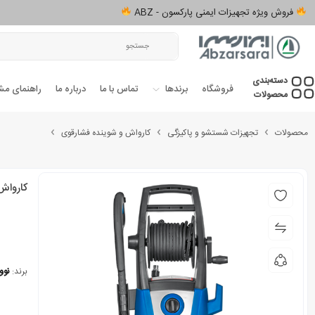
فروش ویژه تجهیزات ایمنی پارکسون - ABZ
دسته‌بندی‌
فروشگاه
برندها
تماس با ما
درباره ما
راهنمای مش
محصولات
محصولات
تجهیزات شستشو و پاکیزگی
کارواش و شوینده فشارقوی
کارواش 160 بار نووا مدل
برند:
نووا