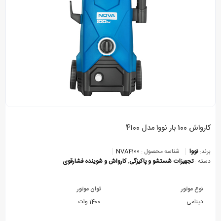
کارواش 100 بار نووا مدل 4100
برند:
نووا
شناسه محصول :
NVA4100
دسته :
تجهیزات شستشو و پاکیزگی
,
کارواش و شوینده فشارقوی
نوع موتور
توان موتور
دینامی
1400 وات