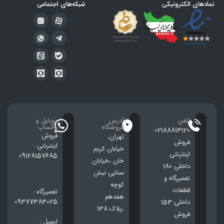
نمادهای الکترونیکی
شبکه‌های اجتماعی
تلفن
آدرس
موبایل و
فروشگاه
واتساپ
02188813120
فروش
تهران،
فروش
اینترنتی :
خيابان كريم
اینترنتی
09128157685
خان ،خيابان
داخلی 180
سنایی نبش
تعمیرگاه و
کوچه
قطعات
تعمیرگاه :
هفدهم
09377383025
داخلی 153
،پلاک 138
فروش
ایمیل :