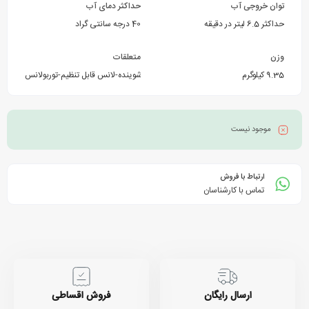
توان خروجی آب
حداکثر دمای آب
حداکثر 6.5 لیتر در دقیقه
40 درجه سانتی گراد
وزن
متعلقات
9.35 کیلوگرم
-مخزن مایع شوینده-لانس قابل تنظیم-توربولانس
موجود نیست
ارتباط با فروش
تماس با کارشناسان
ارسال رایگان
فروش اقساطی