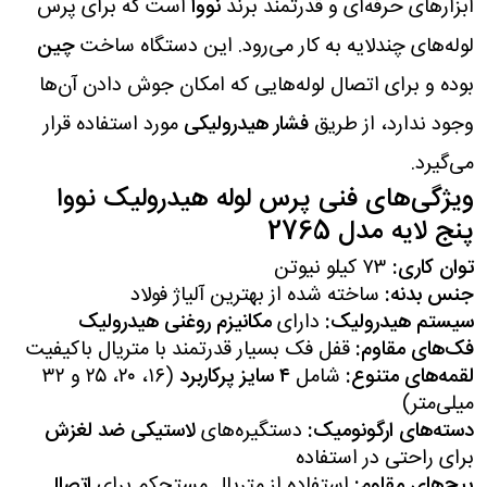
ابزارهای حرفه‌ای و قدرتمند برند
نووا
است که برای پرس
لوله‌های چندلایه به کار می‌رود. این دستگاه ساخت
چین
بوده و برای اتصال لوله‌هایی که امکان جوش دادن آن‌ها
وجود ندارد، از طریق
فشار هیدرولیکی
مورد استفاده قرار
می‌گیرد.
ویژگی‌های فنی پرس لوله هیدرولیک نووا
پنج لایه مدل 2765
توان کاری:
۷۳ کیلو نیوتن
جنس بدنه:
ساخته شده از بهترین آلیاژ فولاد
سیستم هیدرولیک:
دارای
مکانیزم روغنی هیدرولیک
فک‌های مقاوم:
قفل فک بسیار قدرتمند با متریال باکیفیت
لقمه‌های متنوع:
شامل
۴ سایز پرکاربرد
(۱۶، ۲۰، ۲۵ و ۳۲
میلی‌متر)
دسته‌های ارگونومیک:
دستگیره‌های
لاستیکی ضد لغزش
برای راحتی در استفاده
پیچ‌های مقاوم:
استفاده از متریال مستحکم برای
اتصال