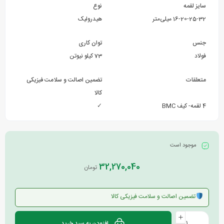
سایز لقمه
نوع
16-20-25-32 میلی‌متر
هیدرولیک
جنس
توان کاری
فولاد
73 کیلو نیوتن
متعلقات
تضمین اصالت و سلامت فیزیکی
کالا
4 لقمه- کیف BMC
✓
موجود است
32,270,040
تومان
تضمین اصالت و سلامت فیزیکی کالا
افزودن به سبد خرید