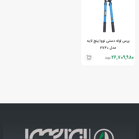
پرس لوله دستی نووا پنج لایه
مدل 2760
26,709,980
تومان