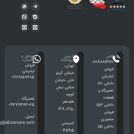
تلفن
آدرس
موبایل و
فروشگاه
واتساپ
02188813120
فروش
تهران،
فروش
اینترنتی :
خيابان كريم
اینترنتی
09128157685
خان ،خيابان
داخلی 180
سنایی نبش
تعمیرگاه و
کوچه
قطعات
تعمیرگاه :
هفدهم
09377383025
داخلی 153
،پلاک 138
فروش
ایمیل :
حضوری
ng@abzarsara.com
کدپستی :
داخلی 151
45915-