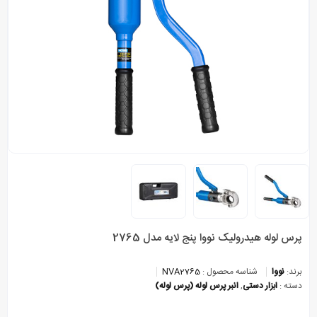
پرس لوله هیدرولیک نووا پنج لایه مدل 2765
برند:
نووا
شناسه محصول :
NVA2765
دسته :
ابزار دستی
,
انبر پرس لوله (پرس لوله)