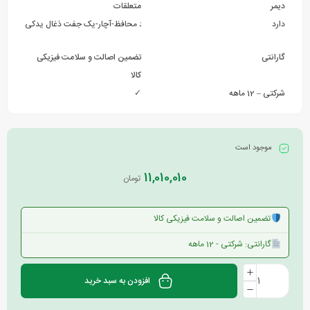
دیمر
متعلقات
دارد
دسته جانبی آنتی شوک-گارد محافظ-آچار-یک جفت ذغال یدکی
گارانتی
تضمین اصالت و سلامت فیزیکی
کالا
شرکتی – 12 ماهه
✓
موجود است
11,010,010
تومان
تضمین اصالت و سلامت فیزیکی کالا
گارانتی: شرکتی - 12 ماهه
افزودن به سبد خرید