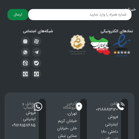
خبرنامه
ارسال
نمادهای الکترونیکی
شبکه‌های اجتماعی
تلفن
آدرس
موبایل و
فروشگاه
واتساپ
02188813120
فروش
تهران،
فروش
اینترنتی :
خيابان كريم
اینترنتی
09128157685
خان ،خيابان
داخلی 180
سنایی نبش