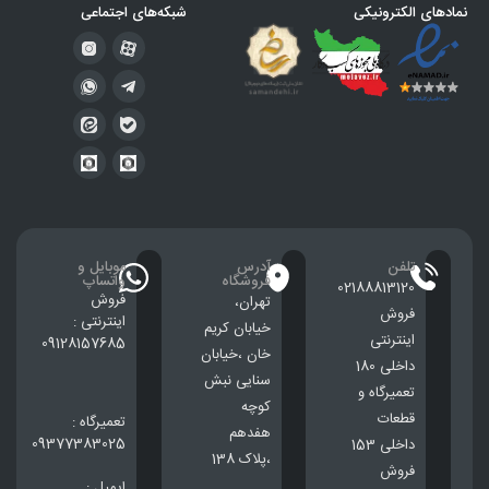
نمادهای الکترونیکی
شبکه‌های اجتماعی
تلفن
آدرس
موبایل و
فروشگاه
واتساپ
02188813120
فروش
تهران،
فروش
اینترنتی :
خيابان كريم
اینترنتی
09128157685
خان ،خيابان
داخلی 180
سنایی نبش
تعمیرگاه و
کوچه
قطعات
تعمیرگاه :
هفدهم
09377383025
داخلی 153
،پلاک 138
فروش
ایمیل :