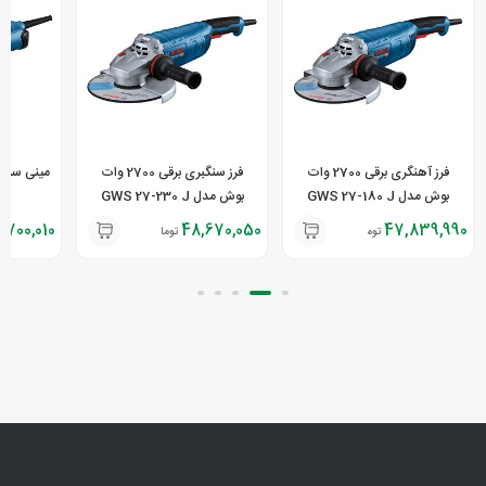
فرز آهنگری برقی 2700 وات
فرز سنگبری برقی 2700 وات
بوش مدل GWS 27-180 J
بوش مدل GWS 27-230 J
 S
1,700,010
48,670,050
47,839,990
تومان
تومان