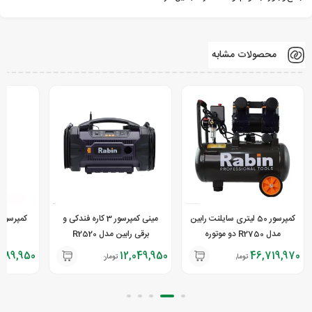
محصولات مشابه
کمپرسور 50 لیتری سایلنت رابین
مینی کمپرسور 3 کاره فندکی و
مدل R2750 دو موتوره
برقی رابین مدل R2520
389,950
12,049,950
46,719,970
تومان
تومان