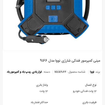
مینی کمپرسور فندکی شارژی نووا مدل 9166
برند:
نووا
شناسه محصول :
NVA9166
دسته :
ابزار بادی
,
پمپ باد و کمپرسور باد
نوع اتصال
ولتاژ باتری
12 ولت فندکی خودرو
12 ولت
ظرفیت باتری
حداکثر فشار باد