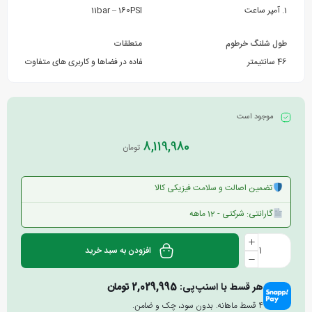
1. آمپر ساعت
11bar – 160PSI
طول شلنگ خرطوم
متعلقات
46 سانتیمتر
نازل های باد کاربردی برای استفاده در فضاها و کاربری های متفاوت
موجود است
8,119,980
تومان
تضمین اصالت و سلامت فیزیکی کالا
گارانتی: شرکتی - 12 ماهه
افزودن به سبد خرید
هر قسط با اسنپ‌پی:
2,029,995
تومان
۴ قسط ماهانه. بدون سود، چک و ضامن.