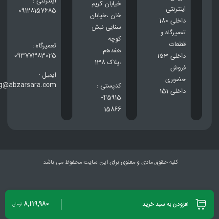
اینترنتی :
خيابان كريم
اینترنتی
09128157685
خان ،خيابان
داخلی 180
سنایی نبش
تعمیرگاه و
کوچه
قطعات
تعمیرگاه :
هفدهم
09377383025
داخلی 153
،پلاک 138
فروش
ایمیل :
حضوری
ng@abzarsara.com
کدپستی :
داخلی 151
45915-
15866
کلیه حقوق مادی و معنوی برای این سایت محفوظ می باشد.
8,119,980
افزودن به سبد خرید
تومان