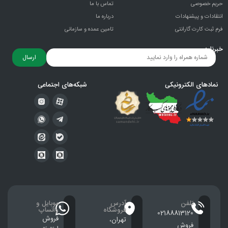
حریم خصوصی
تماس با ما
انتقادات و پيشنهادات
درباره ما
فرم ثبت کارت گارانتی
تامین عمده و سازمانی
خبرنامه
ارسال
نمادهای الکترونیکی
شبکه‌های اجتماعی
تلفن
آدرس
موبایل و
فروشگاه
واتساپ
02188813120
فروش
تهران،
فروش