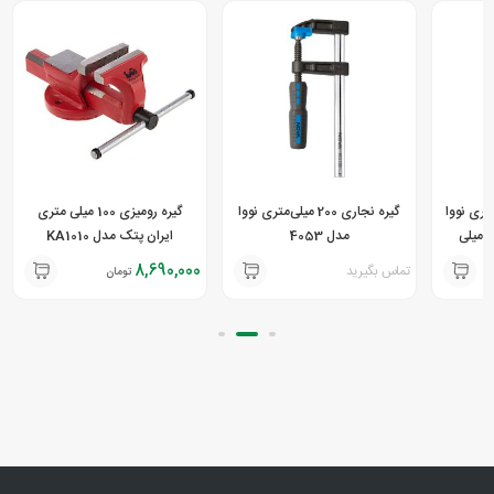
15 میلی متری نووا
گیره نجاری 200 میلی‌متری نووا
گیره رومیزی 100 میلی متری
مدل 4055 با فک 80 میلی
مدل 4053
ایران پتک مدل KA1010
8,690,000
تماس بگیرید
تومان