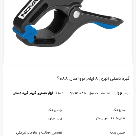
گیره دستی انبری 8 اینچ نووا مدل 4088
برند:
نووا
شناسه محصول :
NVA4088
دسته :
ابزار دستی
,
گیره
,
گیره دستی
سایز فک
جنس فک
8 اینچ-200 میلی‌متر
پلی اتیلن
جنس بدنه
تضمین اصالت و سلامت فیزیکی