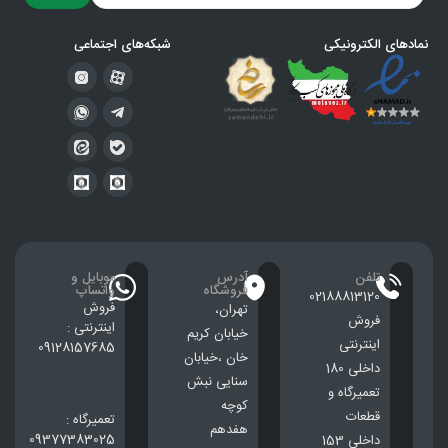
نمادهای الکترونیکی
شبکه‌های اجتماعی
تلفن
آدرس
موبایل و
فروشگاه
واتساپ
02188813120
فروش
تهران،
فروش
اینترنتی :
خيابان كريم
اینترنتی
09128157685
خان ،خيابان
داخلی 180
سنایی نبش
تعمیرگاه و
کوچه
قطعات
تعمیرگاه :
هفدهم
09377383025
داخلی 153