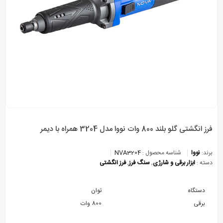
فرز انگشتی گلو بلند 800 وات نووا مدل 3204 همراه با دیمر
برند:
نووا
شناسه محصول :
NVA3204
دسته :
ابزار برقی و شارژی
,
سنگ فرز
,
فرز انگشتی
دستگاه
توان
برقی
800 وات