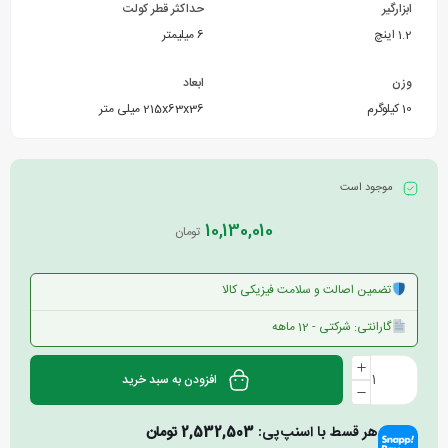
ابزارگیر
حداکثر قطر کولت
1.2 اینچ
6 میلیمتر
وزن
ابعاد
10 کیلوگرم
215x63x36 میلی متر
موجود است
10,130,010
تومان
تضمین اصالت و سلامت فیزیکی کالا
گارانتی: شرکتی - 12 ماهه
افزودن به سبد خرید
هر قسط با اسنپ‌پی:
2,532,503
تومان