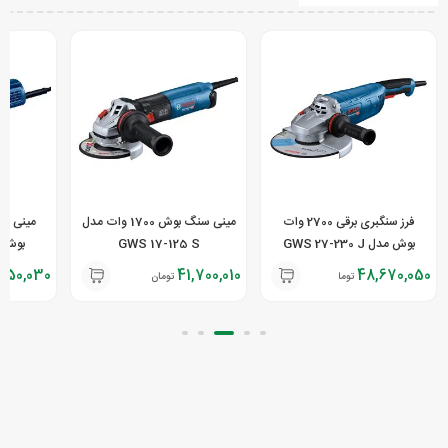
فرز سنگبری برقی 2700 وات
مینی سنگ بوش 1700 وات مدل
بوش مدل GWS 27-230 J
GWS 17-125 S
بوش مدل 5
,850,030
41,700,010
48,670,050
تومان
تومان