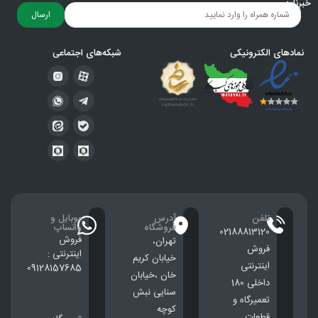
خبرنامه
ارسال
نمادهای الکترونیکی
شبکه‌های اجتماعی
تلفن
آدرس
موبایل و
فروشگاه
واتساپ
02188813120
فروش
تهران،
فروش
اینترنتی :
خيابان كريم
اینترنتی
09128157685
خان ،خيابان
داخلی 180
سنایی نبش
تعمیرگاه و
کوچه
قطعات