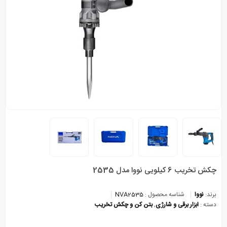
چکش تخریب 6 کیلویی نووا مدل 2535
برند:
نووا
شناسه محصول :
NVA2535
دسته :
ابزار برقی و شارژی
,
بتن کن و چکش تخریب