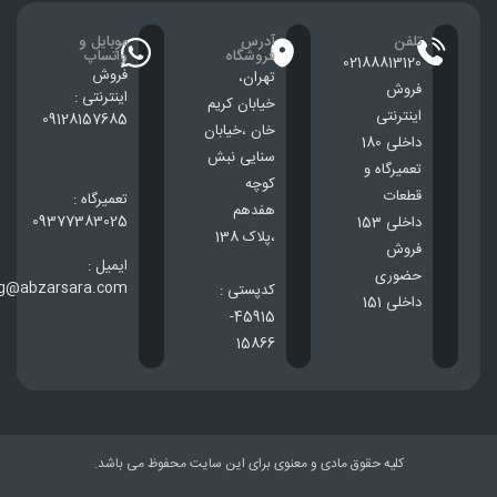
تلفن
آدرس
موبایل و
فروشگاه
واتساپ
02188813120
فروش
تهران،
فروش
اینترنتی :
خيابان كريم
اینترنتی
09128157685
خان ،خيابان
داخلی 180
سنایی نبش
تعمیرگاه و
کوچه
قطعات
تعمیرگاه :
هفدهم
09377383025
داخلی 153
،پلاک 138
فروش
ایمیل :
حضوری
ng@abzarsara.com
کدپستی :
داخلی 151
45915-
15866
کلیه حقوق مادی و معنوی برای این سایت محفوظ می باشد.