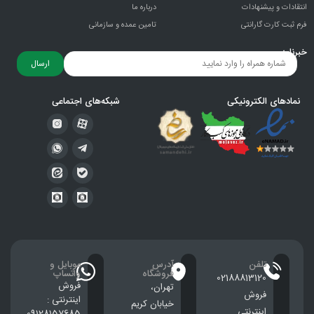
انتقادات و پيشنهادات
درباره ما
فرم ثبت کارت گارانتی
تامین عمده و سازمانی
خبرنامه
ارسال
نمادهای الکترونیکی
شبکه‌های اجتماعی
تلفن
آدرس
موبایل و
فروشگاه
واتساپ
02188813120
فروش
تهران،
فروش
اینترنتی :
خيابان كريم
اینترنتی
09128157685