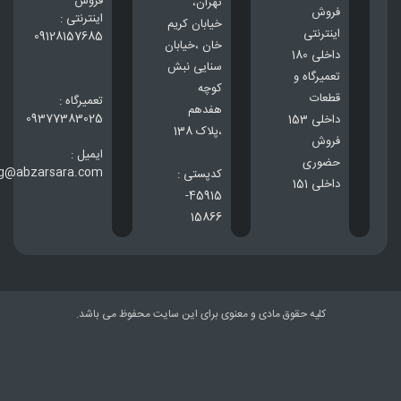
فروش
تهران،
فروش
اینترنتی :
خيابان كريم
اینترنتی
09128157685
خان ،خيابان
داخلی 180
سنایی نبش
تعمیرگاه و
کوچه
قطعات
تعمیرگاه :
هفدهم
09377383025
داخلی 153
،پلاک 138
فروش
ایمیل :
حضوری
ng@abzarsara.com
کدپستی :
داخلی 151
45915-
15866
کلیه حقوق مادی و معنوی برای این سایت محفوظ می باشد.