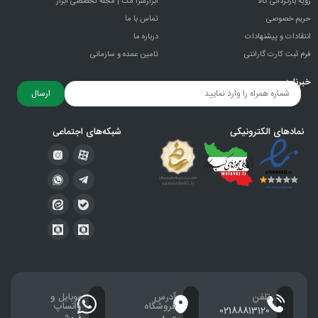
رویه بازگردانی کالا
ابزارسرا مگ | مجله تخصصی ابزار
حریم خصوصی
تماس با ما
انتقادات و پيشنهادات
درباره ما
فرم ثبت کارت گارانتی
تامین عمده و سازمانی
خبرنامه
ارسال
نمادهای الکترونیکی
شبکه‌های اجتماعی
تلفن
آدرس
موبایل و
فروشگاه
واتساپ
02188813120