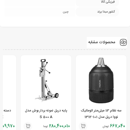
فیزیکی کالا
کشور مبدا برند
چین
محصولات مشابه
سه نظام 13 میلی‌متر اتوماتیک
پایه دریل نمونه بردار بوش مدل
نووا دریل مدل 101-1312
S 500 A
 DE
709,970
280,400,010
667,040
تومان
تومان