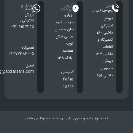
تلفن
آدرس
موبایل و
فروشگاه
واتساپ
02188813120
فروش
تهران،
فروش
اینترنتی :
خيابان كريم
اینترنتی
09128157685
خان ،خيابان
داخلی 180
سنایی نبش
تعمیرگاه و
کوچه
قطعات
تعمیرگاه :
هفدهم
09377383025
داخلی 153
،پلاک 138
فروش
ایمیل :
حضوری
ng@abzarsara.com
کدپستی :
داخلی 151
45915-
15866
کلیه حقوق مادی و معنوی برای این سایت محفوظ می باشد.