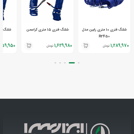
شلنگ فنری 10 متری رابین مدل
شلنگ فنری 15 متری کراسمن
شلنگ فنری 10 متر
R2450
,159,950
1,629,980
1,289,970
تومان
تومان