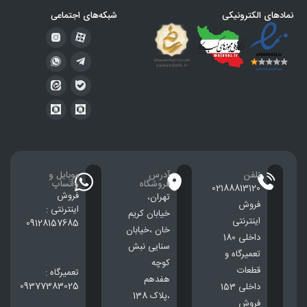
نمادهای الکترونیکی
شبکه‌های اجتماعی
تلفن
آدرس
موبایل و
فروشگاه
واتساپ
02188813120
فروش
تهران،
فروش
اینترنتی :
خيابان كريم
اینترنتی
09128157685
خان ،خيابان
داخلی 180
سنایی نبش
تعمیرگاه و
کوچه
قطعات
تعمیرگاه :
هفدهم
09377383025
داخلی 153
،پلاک 138
فروش