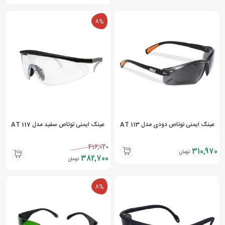
8%
عینک ایمنی توتاص دودی مدل AT 113
عینک ایمنی توتاص سفید مدل AT 117
416,020
310,970
تومان
382,700
تومان
8%