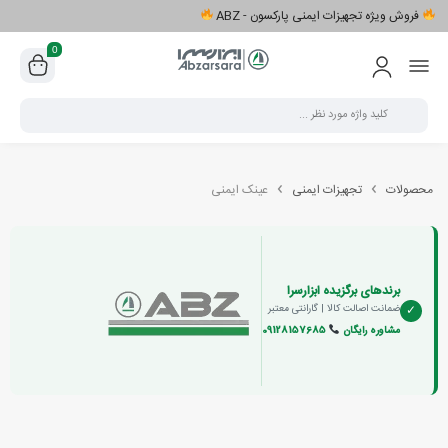
فروش ویژه تجهیزات ایمنی پارکسون - ABZ
0
محصولات
تجهیزات ایمنی
عینک ایمنی
برندهای برگزیده ابزارسرا
✓
ضمانت اصالت کالا | گارانتی معتبر
مشاوره رایگان
09128157685