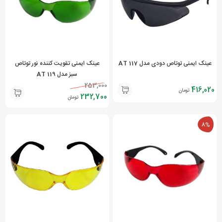
عینک ایمنی توتاص دودی مدل AT 117
عینک ایمنی تقویت کننده نور توتاص
سبز مدل AT 119
253,000
416,020
تومان
232,700
تومان
8%