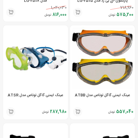
پارکسون-ای بی زد مدل LG-2505
مدل LG-2508
1,020,030
718,960
816,000
575,200
تومان
تومان
عینک ایمنی گاگل توتاص مدل ATBB
عینک ایمنی گاگل توتاص مدل ATSR
287,980
557,040
تومان
تومان