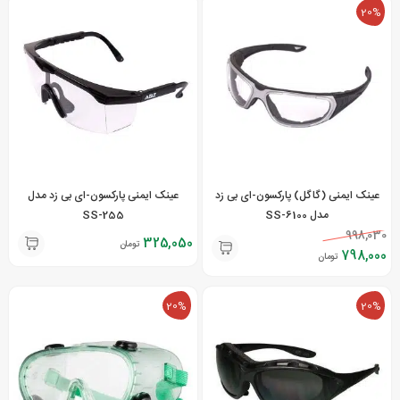
20%
عینک ایمنی (گاگل) پارکسون-ای بی زد
عینک ایمنی پارکسون-ای بی زد مدل
مدل SS-6100
SS-255
998,030
325,050
تومان
798,000
تومان
20%
20%