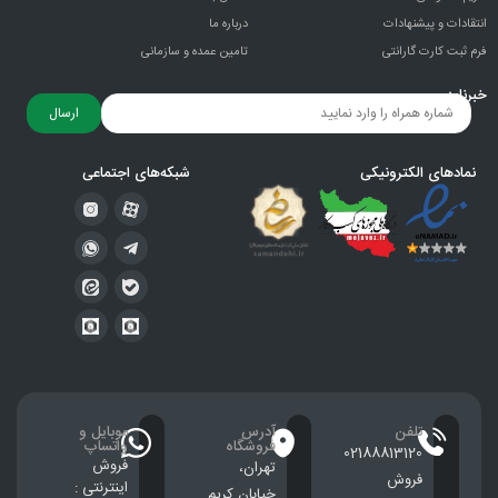
انتقادات و پيشنهادات
درباره ما
فرم ثبت کارت گارانتی
تامین عمده و سازمانی
خبرنامه
ارسال
نمادهای الکترونیکی
شبکه‌های اجتماعی
تلفن
آدرس
موبایل و
فروشگاه
واتساپ
02188813120
فروش
تهران،
فروش
اینترنتی :
خيابان كريم