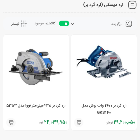
اره دیسکی (اره گرد بر)
کالاهای موجود
فیلـتر
اره گرد بر 1400 وات بوش مدل
اره گرد بر 235 میلی‌متر نووا مدل 5353
GKS140
24,039,950
29,200,050
تومان
تومان