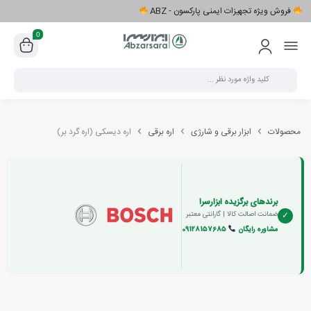
فروش ویژه تجهیزات ایمنی پارکسون - ABZ
0
محصولات
ابزار برقی و شارژی
اره برقی
اره دیسکی (اره گرد بر)
برندهای برگزیده ابزارسرا
✓
ضمانت اصالت کالا | گارانتی معتبر
مشاوره رایگان
09128157685