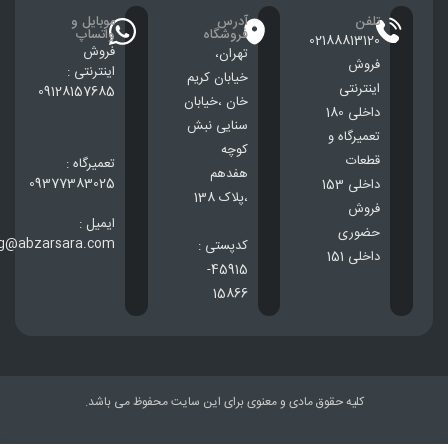
تلفن
آدرس
موبایل و
فروشگاه
واتساپ
02188813120
فروش
تهران،
فروش
اینترنتی :
خيابان كريم
اینترنتی
09128157685
خان ،خيابان
داخلی 180
سنایی نبش
تعمیرگاه و
کوچه
قطعات
تعمیرگاه :
هفدهم
09377383025
داخلی 153
،پلاک 138
فروش
ایمیل :
حضوری
ng@abzarsara.com
کدپستی :
داخلی 151
45915-
15866
کلیه حقوق مادی و معنوی برای این سایت محفوظ می باشد.