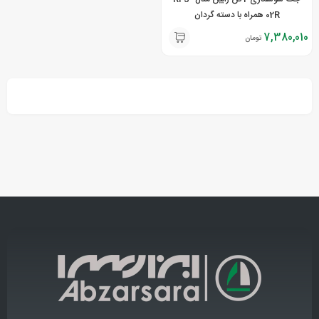
02R همراه با دسته گردان
7,380,010
تومان