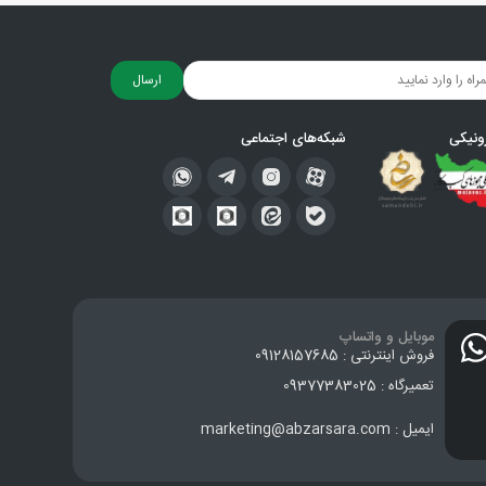
ارسال
ونیکی
شبکه‌های اجتماعی
موبایل و واتساپ
فروش اینترنتی : 09128157685
تعمیرگاه : 09377383025
ایمیل : marketing@abzarsara.com