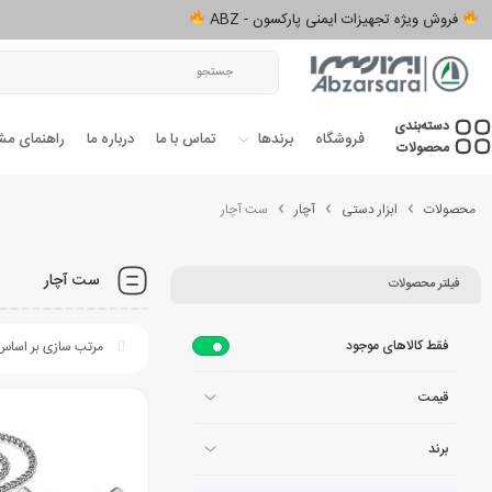
فروش ویژه تجهیزات ایمنی پارکسون - ABZ
دسته‌بندی‌
فروشگاه
برندها
تماس با ما
درباره ما
راهنمای مش
محصولات
محصولات
ابزار دستی
آچار
ست آچار
ست آچار
فیلتر محصولات
فقط کالاهای موجود
قیمت
برند