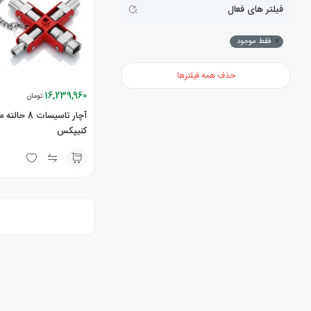
فیلتر های فعال
×
فقط موجود
حذف همه فیلترها
16,239,960
تومان
کنیپکس