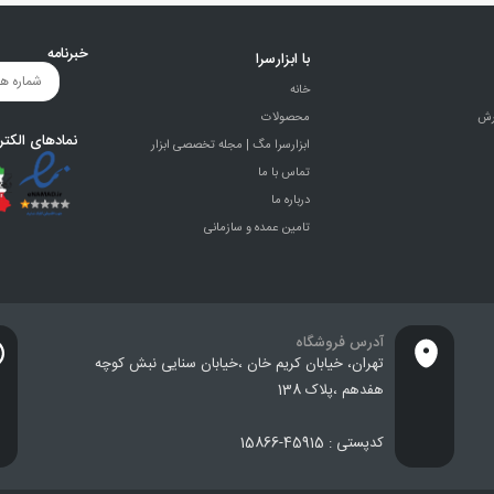
خبرنامه
با ابزارسرا
خانه
رش
محصولات
نمادهای الکتر
ابزارسرا مگ | مجله تخصصی ابزار
تماس با ما
درباره ما
تامین عمده و سازمانی
آدرس فروشگاه
تهران، خيابان كريم خان ،خيابان سنایی نبش کوچه
هفدهم ،پلاک 138
کدپستی : 45915-15866