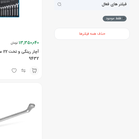
فیلتر های فعال
×
فقط موجود
حذف همه فیلترها
13,350,040
تومان
آچار
9432