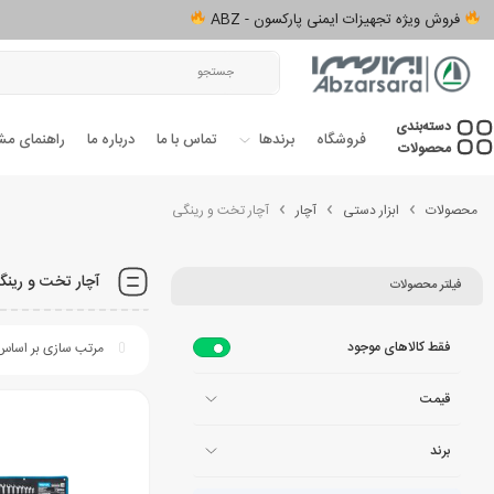
فروش ویژه تجهیزات ایمنی پارکسون - ABZ
دسته‌بندی‌
فروشگاه
برندها
تماس با ما
درباره ما
راهنمای مش
محصولات
محصولات
ابزار دستی
آچار
آچار تخت و رینگی
آچار تخت و رینگ
فیلتر محصولات
فقط کالاهای موجود
قیمت
برند