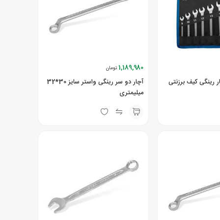
1,189,980
تومان
چار رینگی کیف برزنتی
آچار دو سر رینگی واستر سایز 30*32
میلیمتری