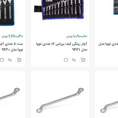
2,670,030
10,900,010
تومان
تومان
 رینگی و تخت 22 عددی نووا مدل
آچار رینگی کیف برزنتی 12 عددی نووا
ست 8 عددی آ
مدل 9431
نووا مدل 9430