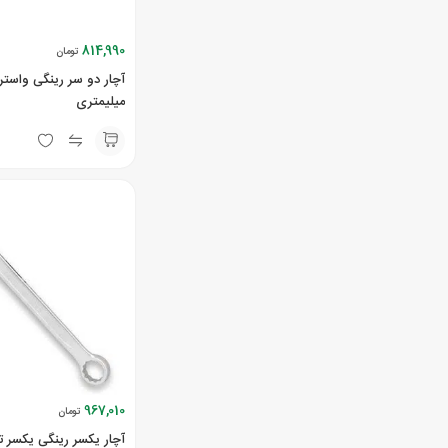
814,990
تومان
میلیمتری
967,010
تومان
آچار یکسر رینگی یکسر 