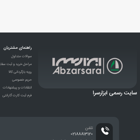
راهنمای مشتریان
سوالات متداول
مراحل خرید و ثبت سفا
رویه بازگردانی کالا
حریم خصوصی
انتقادات و پيشنهادات
سایت رسمی ابزارسرا
فرم ثبت کارت گارانتی
تلفن
02188813120