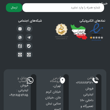
خبرنامه
ارسال
نمادهای الکترونیکی
شبکه‌های اجتماعی
تلفن
آدرس
موبایل و
فروشگاه
واتساپ
02188813120
فروش
تهران،
فروش
اینترنتی :
خيابان كريم
اینترنتی
09128157685
خان ،خيابان
داخلی 180
سنایی نبش
تعمیرگاه و
کوچه