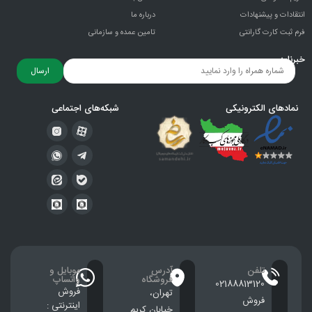
انتقادات و پيشنهادات
درباره ما
فرم ثبت کارت گارانتی
تامین عمده و سازمانی
خبرنامه
ارسال
نمادهای الکترونیکی
شبکه‌های اجتماعی
تلفن
آدرس
موبایل و
فروشگاه
واتساپ
02188813120
فروش
تهران،
فروش
اینترنتی :
خيابان كريم