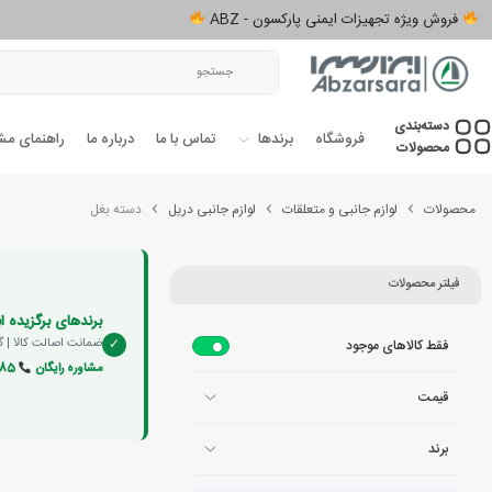
فروش ویژه تجهیزات ایمنی پارکسون - ABZ
دسته‌بندی‌
فروشگاه
برندها
تماس با ما
درباره ما
راهنمای مش
محصولات
محصولات
لوازم جانبی و متعلقات
لوازم جانبی دریل
دسته بغل
فیلتر محصولات
برندهای برگزیده اب
✓
ضمانت اصالت کالا | گا
فقط کالاهای موجود
مشاوره رایگان
09128157685
قیمت
برند