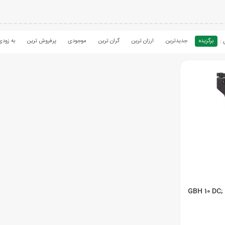
برگزیده
جدیدترین
ارزان ترین
گران ترین
موجودی
پرفروش ترین
به زودی
ل GBH 10 DC; GBH 11