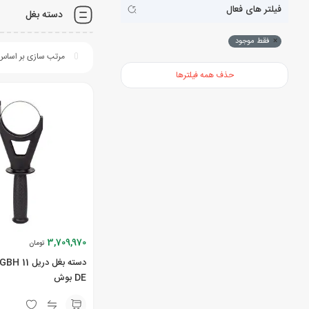
فیلتر های فعال
دسته بغل
×
فقط موجود
حذف همه فیلترها
3,709,970
تومان
دسته بغل دری
DE بوش