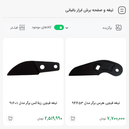
تیغه و صفحه برش ابزار باغبانی
کالاهای موجود
فیلـتر
تیغه قیچی هرس برگر مدل 94453
تیغه قیچی زیلاکس برگر مدل 91601
2,519,990
7,700,000
تومان
تومان