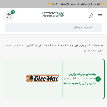
فروش ویژه تجهیزات ایمنی پارکسون - ABZ
0
محصولات
لوازم جانبی و متعلقات
متعلقات باغبانی و کشاوزی
تیغه و صفحه
برش ابزار باغبانی
برندهای برگزیده ابزارسرا
✓
ضمانت اصالت کالا | گارانتی معتبر
مشاوره رایگان
09128157685