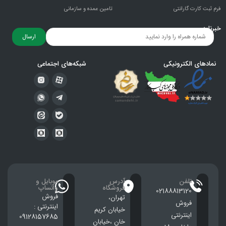
فرم ثبت کارت گارانتی
تامین عمده و سازمانی
خبرنامه
ارسال
نمادهای الکترونیکی
شبکه‌های اجتماعی
تلفن
آدرس
موبایل و
فروشگاه
واتساپ
02188813120
فروش
تهران،
فروش
اینترنتی :
خيابان كريم
اینترنتی
09128157685
خان ،خيابان