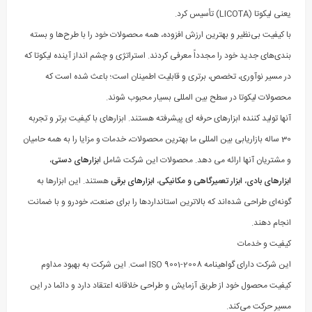
یعنی لیکوتا (LICOTA) تأسیس کرد.
با کیفیت بی‌نظیر و بهترین ارزش افزوده، همه محصولات خود را با طرح‌ها و بسته
بندی‌های جدید خود را مجدداً معرفی کردند. استراتژی و چشم انداز آینده لیکوتا که
در مسیر نوآوری، تخصص، برتری و قابلیت اطمینان است؛ باعث شده است که
محصولات لیکوتا در سطح بین المللی بسیار محبوب شوند.
آنها تولید کننده ابزارهای حرفه ای پیشرفته هستند. ابزارهای با کیفیت برتر و تجربه
30 ساله بازاریابی بین المللی ما بهترین محصولات، خدمات و مزایا را به همه حامیان
و مشتریان آنها ارائه می دهد. محصولات این شرکت شامل
ا
بزارهای دستی
،
ابزارهای بادی
،
ابزار تعمیرگاهی و مکانیکی
،
ابزارهای برقی
هستند. این ابزارها به
گونه‌ای طراحی شده‌اند که بالاترین استانداردها را برای صنعت، خودرو و با ضمانت
انجام دهند.
کیفیت و خدمات
این شرکت دارای گواهینامه ISO 9001-2008 است. این شرکت به بهبود مداوم
کیفیت محصول خود از طریق آزمایش و طراحی خلاقانه اعتقاد دارد و دائما در این
مسیر حرکت می‌کند.