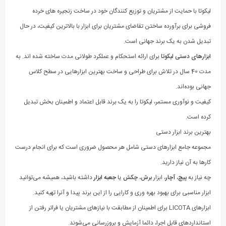
لیکوتا با حمایت از مشتریان و توزیع کنندگان خود در ساخت زنجیره های خرده
فروشی برای برآورده ساختن تقاضای مشتریان برای ابزار با بالاترین کیفیت، در حال
تبدیل شدن به یک برند جهانی است.
ابزارهای دستی لیکوتا
برای ارائه استحکام و عملکرد طولانی مدت ساخته شده اند. به
مدت 40 سال در تلاش برای طراحی و ساخت بهترین ابزارهایی در سطح کلاس
جهانی بوده‌اند.
کیفیت و نوآوری مستمر، لیکوتا را به یک برند قابل اعتماد و اطمینان بخش تبدیل
کرده است.
بهترین برند ابزار دستی
مجموعه جامع ابزارهای دستی شامل هر محصول ضروری است که برای انجام درست
کارها به آن نیاز دارید.
چه نیاز به
پیچ
،
آچار
، ابزار
برش
،
چکش
یا
جعبه ابزار
داشته باشید، همیشه می‌توانید
ابزار مناسبی برای بهبود بهره وری و کارایی را از این برند پیدا و آنرا تهیه کنید.
ابزارهای LICOTA برای اطمینان از مطابقت با نیازهای مشتریان یا فراتر رفتن از
استانداردهای قابل اجرا، دائما آزمایش و بروزرسانی می‌شوند.