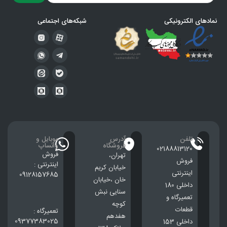
نمادهای الکترونیکی
شبکه‌های اجتماعی
تلفن
آدرس
موبایل و
فروشگاه
واتساپ
02188813120
فروش
تهران،
فروش
اینترنتی :
خيابان كريم
اینترنتی
09128157685
خان ،خيابان
داخلی 180
سنایی نبش
تعمیرگاه و
کوچه
قطعات
تعمیرگاه :
هفدهم
09377383025
داخلی 153