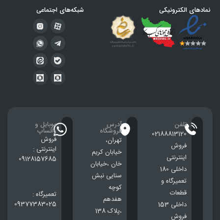
نمادهای الکترونیکی
شبکه‌های اجتماعی
تلفن
آدرس
موبایل و
فروشگاه
واتساپ
02188813120
فروش
تهران،
فروش
اینترنتی :
خيابان كريم
اینترنتی
09128157685
خان ،خيابان
داخلی 180
سنایی نبش
تعمیرگاه و
کوچه
قطعات
تعمیرگاه :
هفدهم
09377383025
داخلی 153
،پلاک 138
فروش